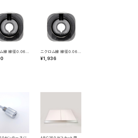
ム線 線径0.06m
ニクロム線 線径0.06m
さ20ｍ
m 長さ40ｍ
10
¥1,936
250センターネジ
ARC250ヨコカット用ガ