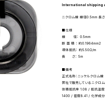
International shipping 
ニクロム線 線径0.5mm 長
■仕様
線 径： 0.5mm
断 面 積 ： 約0.1964mm2
導体抵抗： 約5.50Ω/m
長 さ： 5m
■備考
正式名称：ニッケルクロム線
弊社で販売しているニクロム線
体積抵抗率 1.08 / 抵抗温度係
1400 / 密度8.41 / 化学成分