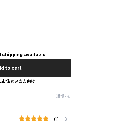
l shipping available
d to cart
にお住まいの方向け
通報する
(1)