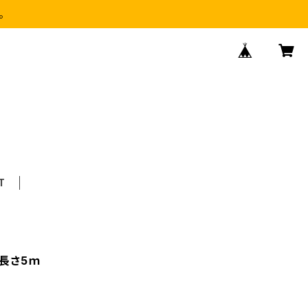
。
T
 長さ5ｍ