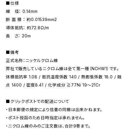
■仕様
線 径： 0.14mm
断 面 積 ： 約0.01539mm2
導体抵抗： 約72.8Ω/m
長 さ： 20m
■備考
正式名称：ニッケルクロム線
弊社で販売しているニクロム線は全て第一種（NCHW1）です。
体積抵抗率 1.08 / 抵抗温度係数 140 / 熱膨張係数 18.0 / 融
点 1400 / 密度8.41 / 化学成分 ≧77Ni 19～21Cr
■クリックポストでの配送について
・日本郵便の規定により信書の同梱は出来かねます。
・ポスト投函のため日時指定は承れません。
・ニクロム線のみのご注文数は、合計9巻まで。