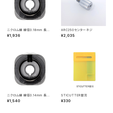
ニクロム線 線径0.18mm 長さ4
ARC250センターネジ
0ｍ
¥1,936
¥2,035
ニクロム線 線径0.14mm 長さ2
STICUTTER替刃
0ｍ
¥1,540
¥330