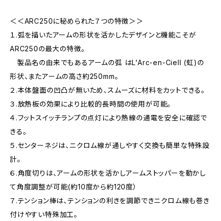
＜＜ARC250に秘められた７つの特徴＞＞
１.弧を描いたアームの形状を活かしたデザインと機能こそが
ARC250の最大の特徴。
製品名の由来でもあるアームの弧 はL'Arc-en-Ciell (虹)の
形状、またアームの高さ約250mm。
２.本体盤面の凹凸が無いため、スムーズに材料をカットできる。
３.放熱板の効果により比較的長時間の使用が可能。
４.フットスイッチランプの点灯により熱線の通電を安全に確認で
きる。
５.センターネジは、ニクロム線が通しやすく交換も簡単な特殊設
計。
６.角度切りは、アームの形状を活かしアームストッパーを動かし
て角度調整が可能(約10度から約120度）
７.テンション棒は、テンションの利きを調節できニクロム線も巻き
付けやすい特殊加工。